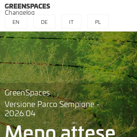
Changelog
EN
DE
IT
PL
GreenSpaces
Versione Parco Sempione -
2026.04
Meno attese.